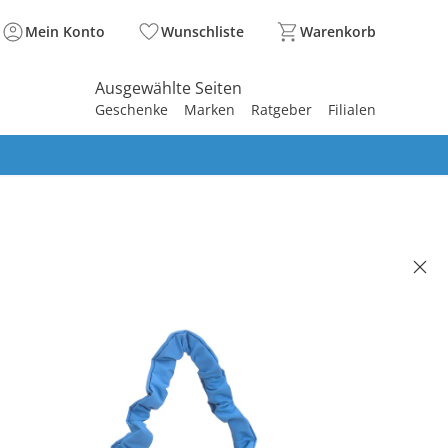
Mein Konto
Wunschliste
Warenkorb
Ausgewählte Seiten
Geschenke
Marken
Ratgeber
Filialen
spirieren
spirieren
spirieren
spirieren
spirieren
spirieren
spirieren
spirieren
spirieren
tasche Lunua blue
(1)
 84.95
. und zzgl.
Versandkosten
blue