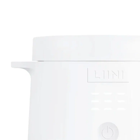
(1)
CHF 99.90
inkl. MwSt. und zzgl.
Versandkosten
Variante
weiß
In den Warenkorb
Lieferung nach Hause
Lieferbar - in 3-4 Werktagen bei Dir
Filialabholung