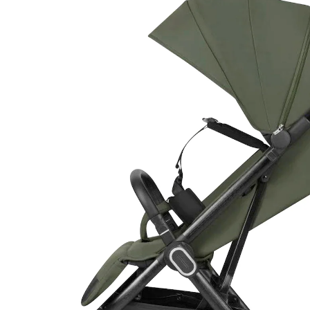
UVP CHF 189.95
CHF 170.95
inkl. MwSt. und zzgl.
Versandkosten
Variante
green forest
In den Warenkorb
Lieferung nach Hause
Lieferbar - in 4-5 Werktagen bei Dir
Filialabholung