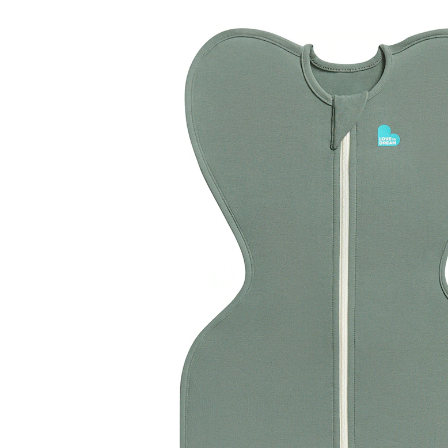
10 %
UVP CHF 34.95
ab
CHF 31.25
inkl. MwSt. und zzgl.
Versandkosten
Variante
Tiefes Olive
Größe
In den Warenkorb
Lieferung nach Hause