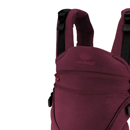
(933)
14 %
UVP CHF 228.95
CHF 195.00
inkl. MwSt. und zzgl.
Versandkosten
Variante
happy kiss
+ 4
In den Warenkorb
Lieferung nach Hause
Lieferbar - in 3-4 Werktagen bei Dir