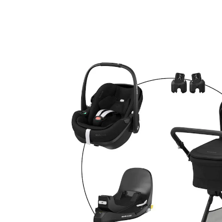
Babyschale Pebble 360 Pro 2 und Isofix-Basis
FamilyFix 360 Pro twillic black
24 %
Bundle
UVP CHF 1'324.80
CHF 1'005.95
inkl. MwSt. und zzgl.
Versandkosten
Variante
twillic black
In den Warenkorb
Lieferung nach Hause
Lieferbar - in 4-5 Werktagen bei Dir