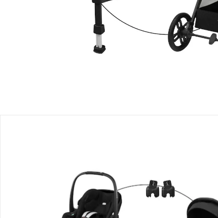
Filialabholung
Einen Moment bitte...
Produktbeschreibung
Hinweise, Siegel & Hersteller
Bewertungen