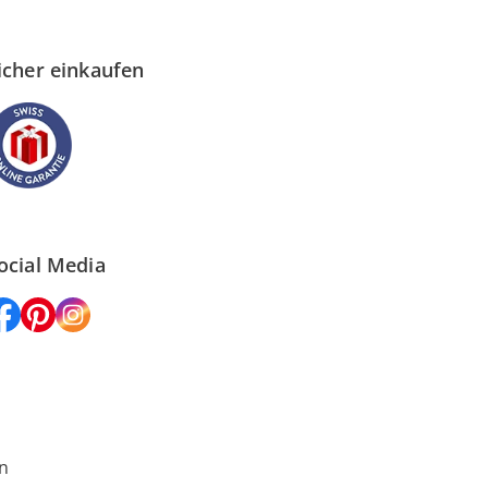
icher einkaufen
ocial Media
n