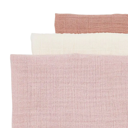
CHF 12.95
inkl. MwSt. und zzgl.
Versandkosten
Variante
rosa
In den Warenkorb
Lieferung nach Hause
Lieferbar - in 3-4 Werktagen bei Dir
Filialabholung
Einen Moment bitte...