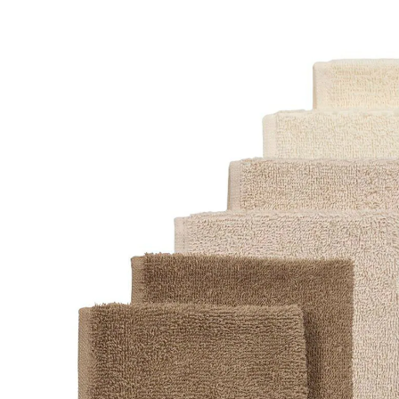
12 %
UVP CHF 7.49
CHF 6.55
inkl. MwSt. und zzgl.
Versandkosten
Variante
Sand
In den Warenkorb
Lieferung nach Hause
Lieferbar - in 3-4 Werktagen bei Dir
Filialabholung