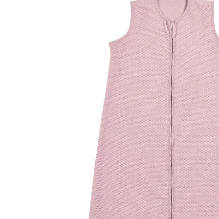
22 %
UVP CHF 32.95
ab
CHF 25.55
inkl. MwSt. und zzgl.
Versandkosten
Variante
Purple Pink
Größe
TOG-Empfehlung
Größenberater
In den Warenkorb
Lieferung nach Hause