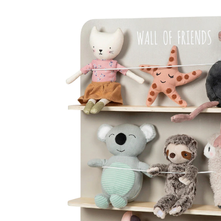
CHF 59.95
inkl. MwSt. und zzgl.
Versandkosten
Variante
grau/natur
In den Warenkorb
Lieferung nach Hause
Lieferbar - in 8-10 Werktagen bei Dir
Filialabholung
Einen Moment bitte...