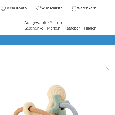
Mein Konto
Wunschliste
Warenkorb
Ausgewählte Seiten
Geschenke
Marken
Ratgeber
Filialen
spirieren
spirieren
spirieren
spirieren
spirieren
spirieren
spirieren
spirieren
spirieren
l Galaxy beige
 11.95
. und zzgl.
Versandkosten
beige