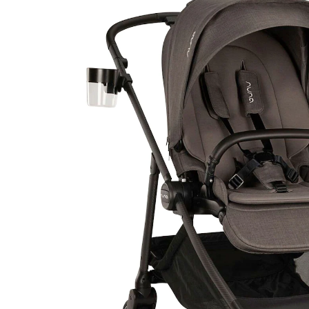
inkl. MwSt. und zzgl.
Versandkosten
Variante
thunder
In den Warenkorb
Lieferung nach Hause
Lieferbar - in 4-5 Werktagen bei Dir
Filialabholung
Einen Moment bitte...