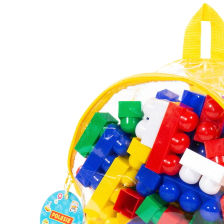
Grundbausteine Rucksack Junior 100-tlg.
UVP CHF 11.90
CHF 11.25
inkl. MwSt. und zzgl.
Versandkosten
In den Warenkorb
Lieferung nach Hause
Lieferbar - in 3-4 Werktagen bei Dir
Filialabholung
Einen Moment bitte...