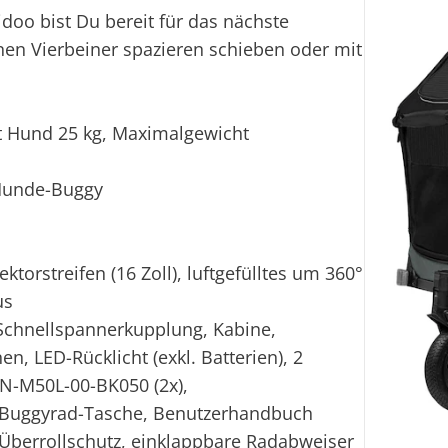
oo bist Du bereit für das nächste
en Vierbeiner spazieren schieben oder mit
t Hund 25 kg, Maximalgewicht
Hunde-Buggy
ektorstreifen (16 Zoll), luftgefülltes um 360°
us
Schnellspannerkupplung, Kabine,
n, LED-Rücklicht (exkl. Batterien), 2
 N-M50L-00-BK050 (2x),
d,Buggyrad-Tasche, Benutzerhandbuch
 Überrollschutz, einklappbare Radabweiser