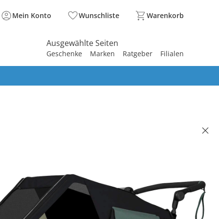
Mein Konto
Wunschliste
Warenkorb
Ausgewählte Seiten
Geschenke
Marken
Ratgeber
Filialen
spirieren
spirieren
spirieren
spirieren
spirieren
spirieren
spirieren
spirieren
spirieren
O
adanhänger Nacho M green
 480.00
. und zzgl.
Versandkosten
Bei Verfügbarkeit erinnern