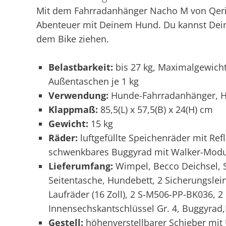
Mit dem Fahrradanhänger Nacho M von Qerid
Abenteuer mit Deinem Hund. Du kannst Dein
dem Bike ziehen.
Belastbarkeit:
bis 27 kg, Maximalgewich
Außentaschen je 1 kg
Verwendung:
Hunde-Fahrradanhänger, 
Klappmaß:
85,5(L) x 57,5(B) x 24(H) cm
Gewicht:
15 kg
Räder:
luftgefüllte Speichenräder mit Refl
schwenkbares Buggyrad mit Walker-Mod
Lieferumfang:
Wimpel, Becco Deichsel, 
Seitentasche, Hundebett, 2 Sicherungsleine
Laufräder (16 Zoll), 2 S-M506-PP-BK036, 2
Innensechskantschlüssel Gr. 4, Buggyra
Gestell:
höhenverstellbarer Schieber mit