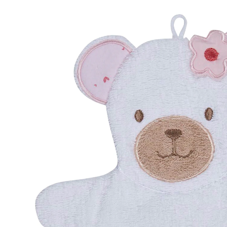
34 %
UVP CHF 14.40
CHF 9.45
inkl. MwSt. und zzgl.
Versandkosten
Variante
Bär Betty / weiß
In den Warenkorb
Lieferung nach Hause
Lieferbar - in 3-4 Werktagen bei Dir
Filialabholung