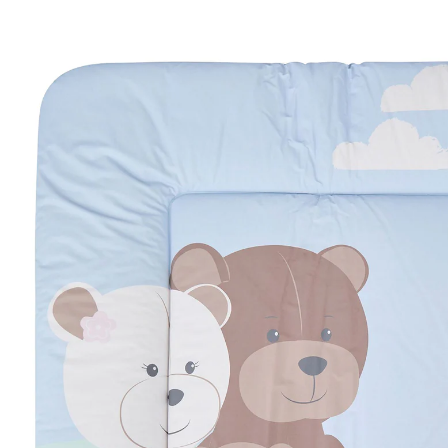
(73)
29 %
UVP CHF 36.00
CHF 25.35
inkl. MwSt. und zzgl.
Versandkosten
Variante
eisblau / Familie Bär
+ 2
In den Warenkorb
Lieferung nach Hause
Lieferbar - in 3-4 Werktagen bei Dir