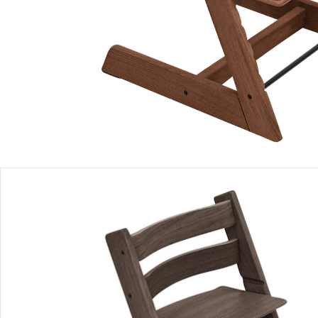
Filialabholung
Einen Moment bitte...
Alternativprodukt
Bist Du an einem Alternativprodukt interessiert? Wir haben
folgenden Vorschlag für Dich:
Stokke® - Tripp Trapp®
Bundle Treppenhochstuhl Eiche
inkl. Newbornset Deep Grey
UVP CHF 465.00
CHF 323.95