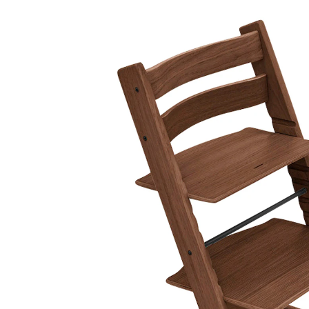
(127)
25 %
UVP CHF 322.00
CHF 239.00
inkl. MwSt. und zzgl.
Versandkosten
Variante
Warm Brown
In den Warenkorb
Lieferung nach Hause
Lieferbar - in 4-5 Werktagen bei Dir