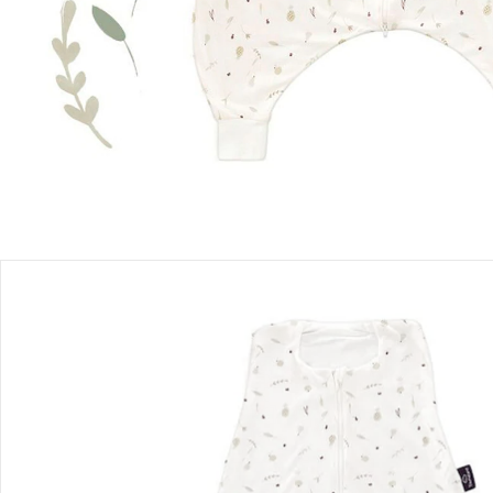
Lieferung nach Hause
Lieferbar - in 3-4 Werktagen bei Dir
Filialabholung
Einen Moment bitte...
Produktbeschreibung
Produktdetails