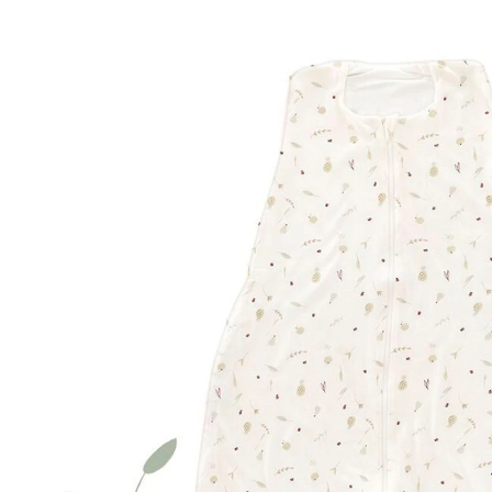
Sommerfrische
32 %
UVP CHF 54.50
ab
CHF 36.75
inkl. MwSt. und zzgl.
Versandkosten
Variante
Sommerfrische
Größe
TOG-Empfehlung
Größenberater
In den Warenkorb