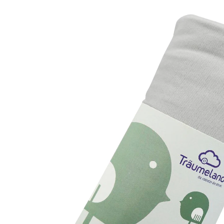
60x120 - 70x140 cm hellgrau
24 %
UVP CHF 13.13
CHF 9.95
inkl. MwSt. und zzgl.
Versandkosten
Variante
hellgrau
In den Warenkorb
Lieferung nach Hause
Lieferbar - in 3-4 Werktagen bei Dir