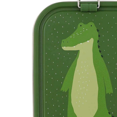
CHF 29.95
inkl. MwSt. und zzgl.
Versandkosten
Variante
Mr. Alligator
In den Warenkorb
Lieferung nach Hause
Lieferbar - in 3-4 Werktagen bei Dir
Filialabholung
Einen Moment bitte...