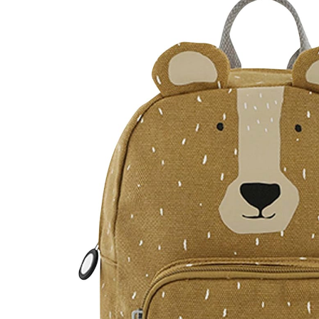
(1)
UVP CHF 39.95
CHF 36.95
inkl. MwSt. und zzgl.
Versandkosten
Variante
braun - Mr. Bear
+ 3
Bei Verfügbarkeit erinnern
Lieferung nach Hause
Derzeit nicht lieferbar
Filialabholung