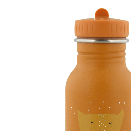
orange
19 %
UVP CHF 24.90
CHF 19.95
inkl. MwSt. und zzgl.
Versandkosten
Variante
Fuchs / orange
+ 10
In den Warenkorb
Lieferung nach Hause
Lieferbar - in 3-4 Werktagen bei Dir