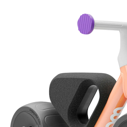
(2)
CHF 189.00
inkl. MwSt. und zzgl.
Versandkosten
Gratis Versand
Bei einer Bestellung mit diesem Artikel schenken wir
Dir die Versandkosten.
*gilt nicht in Kombination mit Speditionsartikeln.
Variante
pop peach
In den Warenkorb
Lieferung nach Hause