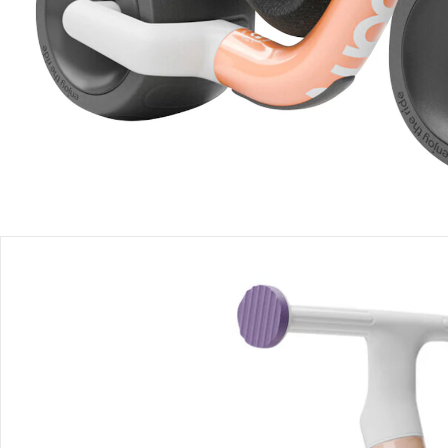
Lieferbar - in 4-5 Werktagen bei Dir
Filialabholung
Einen Moment bitte...
Produktbeschreibung
Produktdetails
Produktvideos