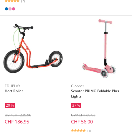
(7)
EDUPLAY
Globber
Hort Roller
Scooter PRIMO Foldable Plus
Lights
20 %
37 %
UVP CHF 235.90
UVP CHF 89.95
CHF 186.95
CHF 56.00
(1)