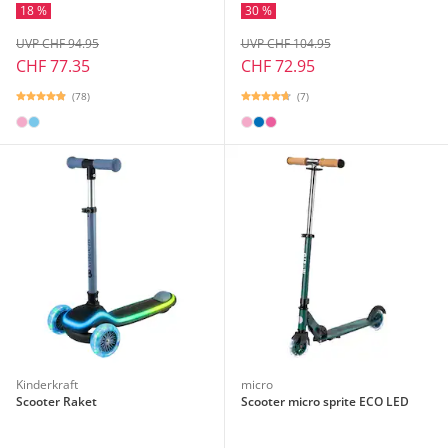
18 %
30 %
UVP CHF 94.95
UVP CHF 104.95
CHF 77.35
CHF 72.95
(78)
(7)
Kinderkraft
micro
Scooter Raket
Scooter micro sprite ECO LED