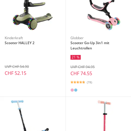
Kinderkraft
Globber
Scooter HALLEY 2
Scooter Go-Up 3in1 mit
Leuchtrollen
21 %
UVP CHF 54.90
UVP CHF 94.95
CHF 52.15
CHF 74.55
(78)