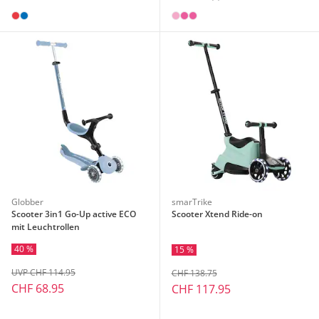
Globber
smarTrike
Scooter 3in1 Go-Up active ECO
Scooter Xtend Ride-on
mit Leuchtrollen
40 %
15 %
UVP CHF 114.95
CHF 138.75
CHF 68.95
CHF 117.95