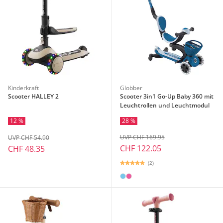
Kinderkraft
Globber
Scooter HALLEY 2
Scooter 3in1 Go-Up Baby 360 mit
Leuchtrollen und Leuchtmodul
28 %
12 %
UVP CHF 169.95
UVP CHF 54.90
CHF 122.05
CHF 48.35
(2)