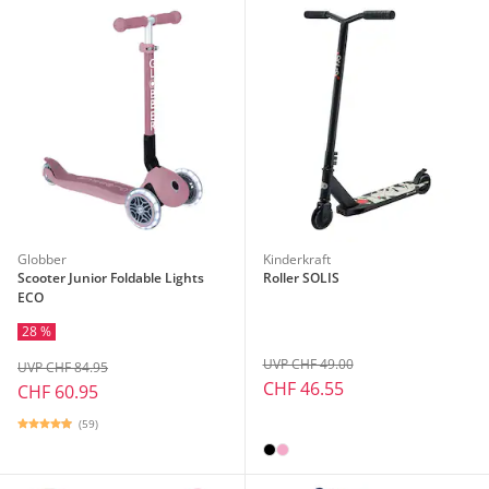
Globber
Kinderkraft
Scooter Junior Foldable Lights
Roller SOLIS
ECO
28 %
UVP CHF 49.00
UVP CHF 84.95
CHF 46.55
CHF 60.95
(59)