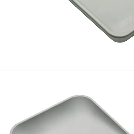
Filialabholung
Einen Moment bitte...
Produktbeschreibung
Produktdetails
Hinweise, Siegel & Hersteller
Bewertungen