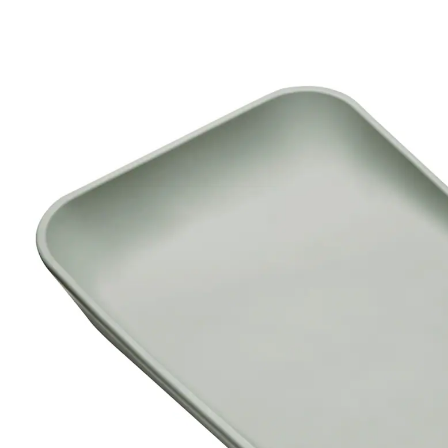
(18)
15 %
UVP CHF 139.95
CHF 117.95
inkl. MwSt. und zzgl.
Versandkosten
Variante
sage green
+ 1
In den Warenkorb
Lieferung nach Hause
Lieferbar - in 3-4 Werktagen bei Dir