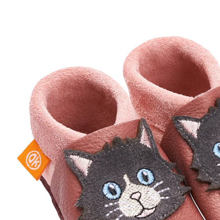
ab
CHF 55.00
inkl. MwSt. und zzgl.
Versandkosten
Größe
Größenberater
In den Warenkorb
Lieferung nach Hause
Lieferbar - in 3-4 Werktagen bei Dir
Filialabholung